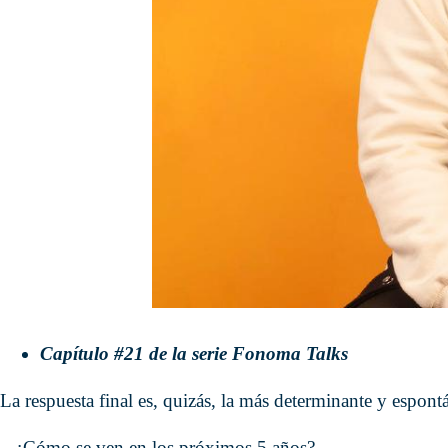
Capítulo #21 de la serie Fonoma Talks
La respuesta final es, quizás, la más determinante y espont
– ¿Cómo se ven en los próximos 5 años?