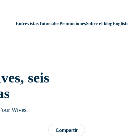
Entrevistas
Tutoriales
Promociones
Sobre el blog
English
ves, seis
as
 Four Wives.
Compartir