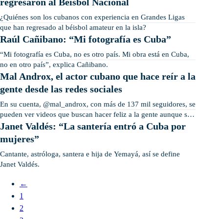
regresaron al Béisbol Nacional
¿Quiénes son los cubanos con experiencia en Grandes Ligas
que han regresado al béisbol amateur en la isla?
Raúl Cañibano: “Mi fotografía es Cuba”
“Mi fotografía es Cuba, no es otro país. Mi obra está en Cuba,
no en otro país”, explica Cañibano.
Mal Androx, el actor cubano que hace reír a la
gente desde las redes sociales
En su cuenta, @mal_androx, con más de 137 mil seguidores, se
pueden ver videos que buscan hacer feliz a la gente aunque sea
por 10…
Janet Valdés: “La santería entró a Cuba por
mujeres”
Cantante, astróloga, santera e hija de Yemayá, así se define
Janet Valdés.
←
1
2