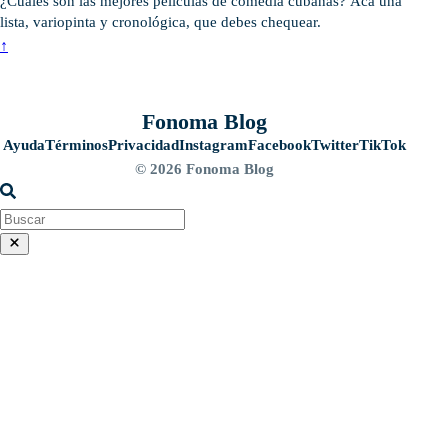
¿Cuáles son las mejores películas de comedia cubanas? Acá una
lista, variopinta y cronológica, que debes chequear.
↑
Fonoma Blog
Ayuda
Términos
Privacidad
Instagram
Facebook
Twitter
TikTok
© 2026 Fonoma Blog